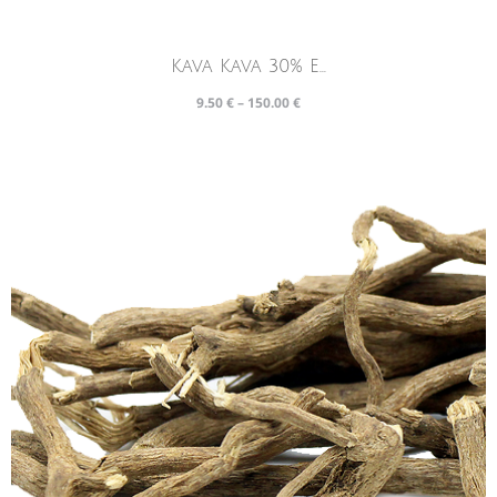
Kava Kava 30% E...
9.50
€
–
150.00
€