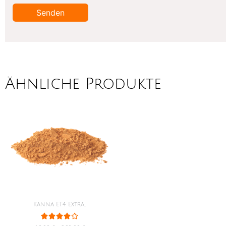
Ähnliche Produkte
Kanna ET4 Extra...




